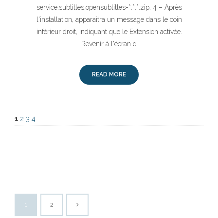
service.subtitles.opensubtitles-*.*.*.zip. 4 – Après
l'installation, apparaîtra un message dans le coin
inférieur droit, indiquant que le Extension activée.
Revenir à l'écran d
READ MORE
1
2
3
4
1
2