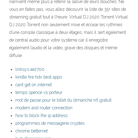
n’arrivent même plus à retenir la salive de leurs bouches. Ne
vous en faites pas, vous allez découvrir la liste de 35+ sites de
streaming gratuit tout à l’heure. Virtual DJ 2020 Torrent Virtual
DJ 2020 Torrent non seulement mixe et écrase les rythmes
d’une console classique à deux étages, mais il sert également
de central audio pour votre système car il enregistre
également l’audio et la vidéo, grave des disques et même
diffuse
linksys ae2700
kindle fire hdx best apps
cant get on internet
temps spence vs porteur
mot de passe pour le billet du dimanche nfl gratuit
modem and router connection
how to block the ip address
programmes de messagerie cryptés
chrome betternet